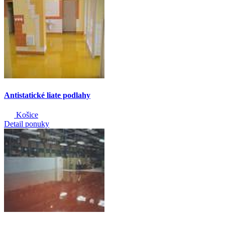
Antistatické liate podlahy
Košice
Detail ponuky