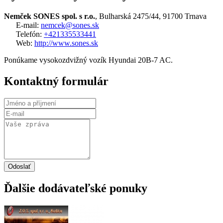
Nemček SONES spol. s r.o.
, Bulharská 2475/44, 91700 Trnava
E-mail:
nemcek@sones.sk
Telefón:
+421335533441
Web:
http://www.sones.sk
Ponúkame vysokozdvižný vozík Hyundai 20B-7 AC.
Kontaktný formulár
Odoslať
Ďalšie dodávateľské ponuky