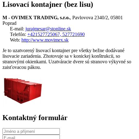
Lisovací kontajner (bez lisu)
M - OVIMEX TRADING, s.r.o.
, Pavlovova 2340/2, 05801
Poprad
E-mail:
jurajmesar@stonline.sk
Telefón:
+421527725067, 527721690
Web:
http://www.movimex.sk
Je to uzatvorený lisovací kontajner pre všetky bežne dodávané
lisovacie zariadenia. Zhotovuje sa v konickej konštrukcii, so
stranovými okienkami. Uzatváracie dvere sú stranovo výkyvné so
zaisťovacou pákou.
Kontaktný formulár