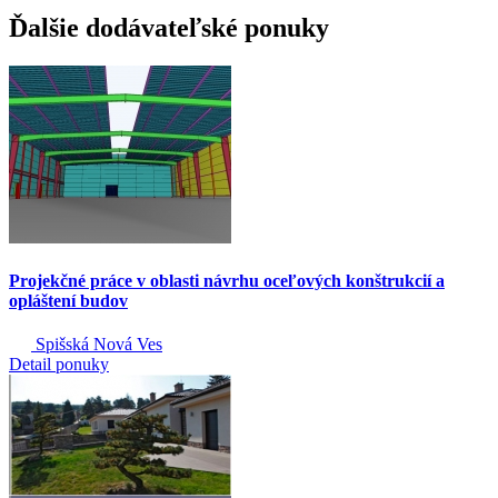
Ďalšie dodávateľské ponuky
Projekčné práce v oblasti návrhu oceľových konštrukcií a
opláštení budov
Spišská Nová Ves
Detail ponuky