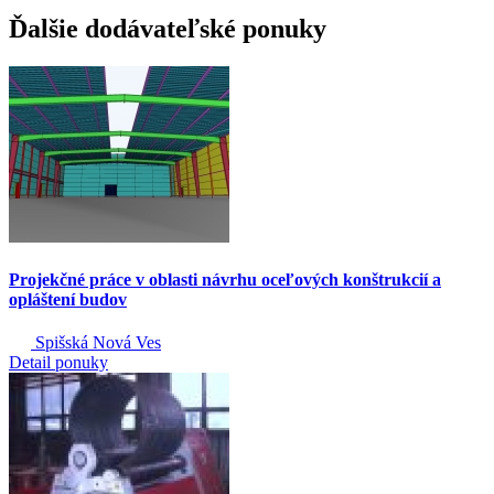
Ďalšie dodávateľské ponuky
Projekčné práce v oblasti návrhu oceľových konštrukcií a
opláštení budov
Spišská Nová Ves
Detail ponuky