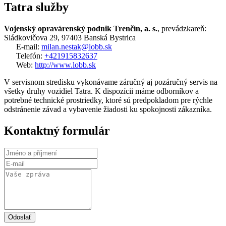
Tatra služby
Vojenský opravárenský podnik Trenčín, a. s.
, prevádzkareň:
Sládkovičova 29, 97403 Banská Bystrica
E-mail:
milan.nestak@lobb.sk
Telefón:
+421915832637
Web:
http://www.lobb.sk
V servisnom stredisku vykonávame záručný aj pozáručný servis na
všetky druhy vozidiel Tatra. K dispozícii máme odborníkov a
potrebné technické prostriedky, ktoré sú predpokladom pre rýchle
odstránenie závad a vybavenie žiadosti ku spokojnosti zákazníka.
Kontaktný formulár
Odoslať