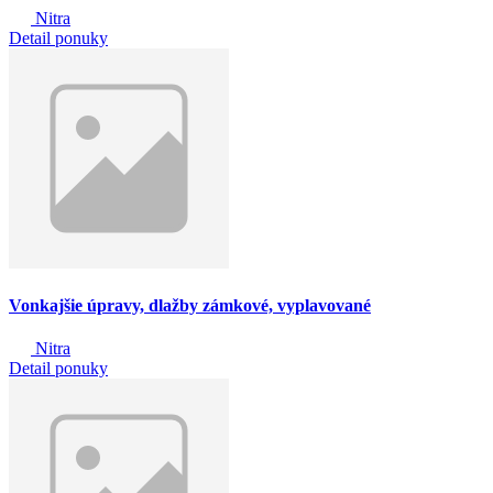
Nitra
Detail ponuky
Vonkajšie úpravy, dlažby zámkové, vyplavované
Nitra
Detail ponuky