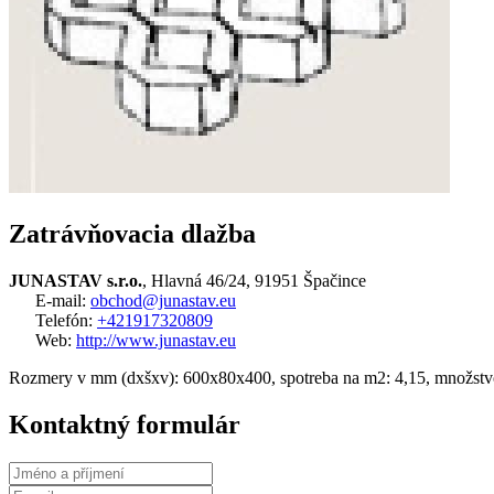
Zatrávňovacia dlažba
JUNASTAV s.r.o.
, Hlavná 46/24, 91951 Špačince
E-mail:
obchod@junastav.eu
Telefón:
+421917320809
Web:
http://www.junastav.eu
Rozmery v mm (dxšxv): 600x80x400, spotreba na m2: 4,15, množstvo ks
Kontaktný formulár