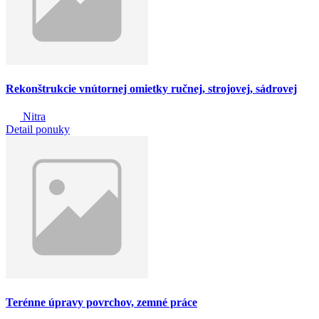
Rekonštrukcie vnútornej omietky ručnej, strojovej, sádrovej
Nitra
Detail ponuky
Terénne úpravy povrchov, zemné práce