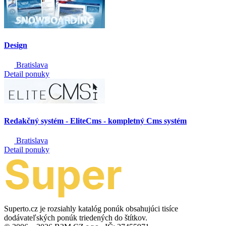
Design
Bratislava
Detail ponuky
Redakčný systém - EliteCms - kompletný Cms systém
Bratislava
Detail ponuky
Superto.cz je rozsiahly katalóg ponúk obsahujúci tisíce
dodávateľských ponúk triedených do štítkov.