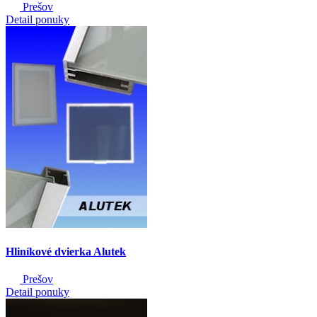
Prešov
Detail ponuky
Hliníkové dvierka Alutek
Prešov
Detail ponuky