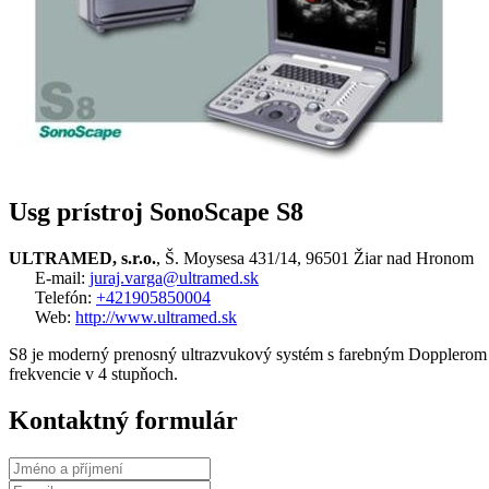
Usg prístroj SonoScape S8
ULTRAMED, s.r.o.
, Š. Moysesa 431/14, 96501 Žiar nad Hronom
E-mail:
juraj.varga@ultramed.sk
Telefón:
+421905850004
Web:
http://www.ultramed.sk
S8 je moderný prenosný ultrazvukový systém s farebným Dopplerom v
frekvencie v 4 stupňoch.
Kontaktný formulár