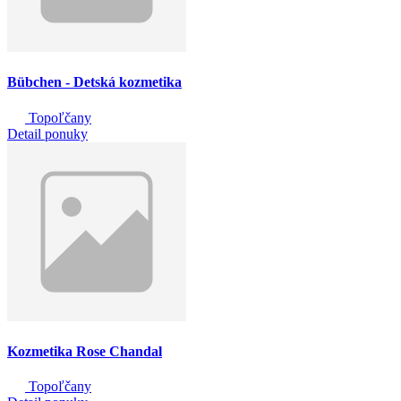
Bübchen - Detská kozmetika
Topoľčany
Detail ponuky
Kozmetika Rose Chandal
Topoľčany