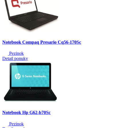
Notebook Compaq Presario Cq56-170Sc
Pezinok
Detail ponuky
Notebook Hp G62-b70Sc
Pezinok