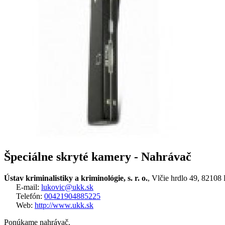
Špeciálne skryté kamery - Nahrávač
Ústav kriminalistiky a kriminológie, s. r. o.
, Vlčie hrdlo 49, 82108 
E-mail:
lukovic@ukk.sk
Telefón:
00421904885225
Web:
http://www.ukk.sk
Ponúkame nahrávač.