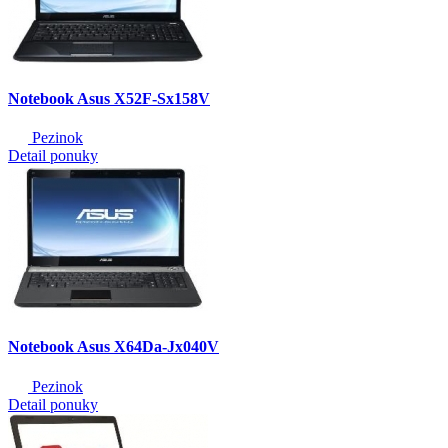
Notebook Asus X52F-Sx158V
Pezinok
Detail ponuky
Notebook Asus X64Da-Jx040V
Pezinok
Detail ponuky