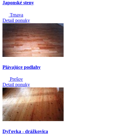
Japonské steny
Trnava
Detail ponuky
Plávajúce podlahy
Prešov
Detail ponuky
Dyľovka - drážkovica