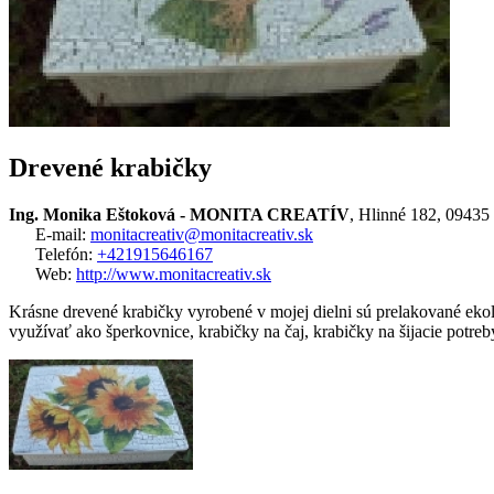
Drevené krabičky
Ing. Monika Eštoková - MONITA CREATÍV
, Hlinné 182, 09435
E-mail:
monitacreativ@monitacreativ.sk
Telefón:
+421915646167
Web:
http://www.monitacreativ.sk
Krásne drevené krabičky vyrobené v mojej dielni sú prelakované ekol
využívať ako šperkovnice, krabičky na čaj, krabičky na šijacie potreby