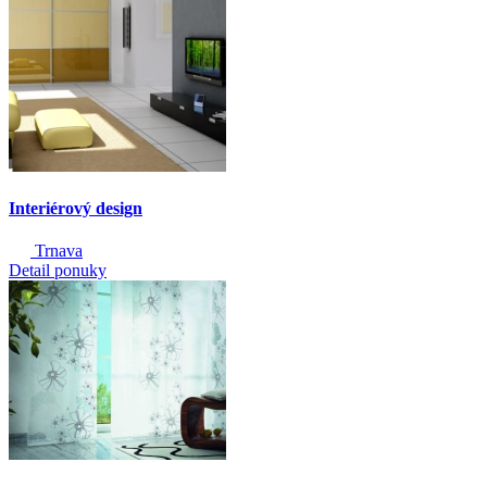
Interiérový design
Trnava
Detail ponuky