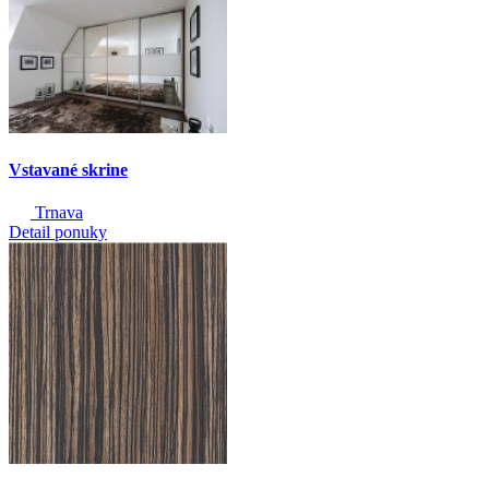
Vstavané skrine
Trnava
Detail ponuky