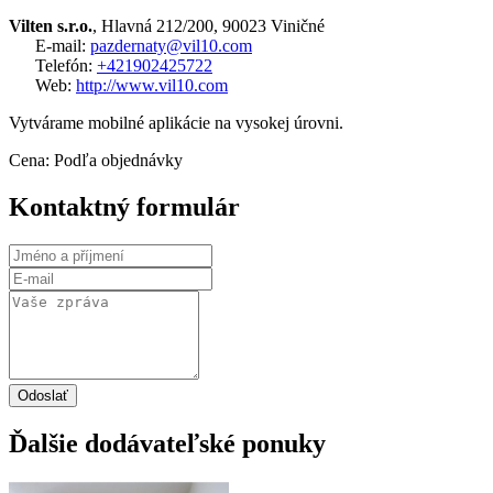
Vilten s.r.o.
, Hlavná 212/200, 90023 Viničné
E-mail:
pazdernaty@vil10.com
Telefón:
+421902425722
Web:
http://www.vil10.com
Vytvárame mobilné aplikácie na vysokej úrovni.
Cena: Podľa objednávky
Kontaktný formulár
Odoslať
Ďalšie dodávateľské ponuky