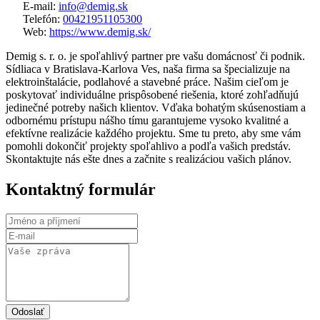
E-mail:
info@demig.sk
Telefón:
00421951105300
Web:
https://www.demig.sk/
Demig s. r. o. je spoľahlivý partner pre vašu domácnosť či podnik.
Sídliaca v Bratislava-Karlova Ves, naša firma sa špecializuje na
elektroinštalácie, podlahové a stavebné práce. Našim cieľom je
poskytovať individuálne prispôsobené riešenia, ktoré zohľadňujú
jedinečné potreby našich klientov. Vďaka bohatým skúsenostiam a
odbornému prístupu nášho tímu garantujeme vysoko kvalitné a
efektívne realizácie každého projektu. Sme tu preto, aby sme vám
pomohli dokončiť projekty spoľahlivo a podľa vašich predstáv.
Skontaktujte nás ešte dnes a začnite s realizáciou vašich plánov.
Kontaktný formulár
Odoslať