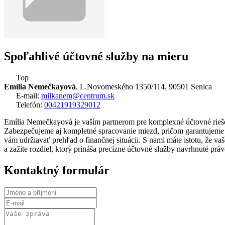
Spoľahlivé účtovné služby na mieru
Top
Emília Nemečkayová
, L.Novomeského 1350/114, 90501 Senica
E-mail:
milkanem@centrum.sk
Telefón:
00421919329012
Emília Nemečkayová je vaším partnerom pre komplexné účtovné rieše
Zabezpečujeme aj kompletné spracovanie miezd, pričom garantujeme i
vám udržiavať prehľad o finančnej situácii. S nami máte istotu, že va
a zažite rozdiel, ktorý prináša precízne účtovné služby navrhnuté práv
Kontaktný formulár