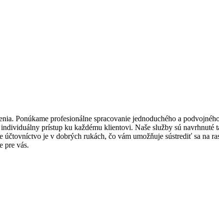
nia. Ponúkame profesionálne spracovanie jednoduchého a podvojného ú
ndividuálny prístup ku každému klientovi. Naše služby sú navrhnuté 
še účtovníctvo je v dobrých rukách, čo vám umožňuje sústrediť sa na ras
e pre vás.