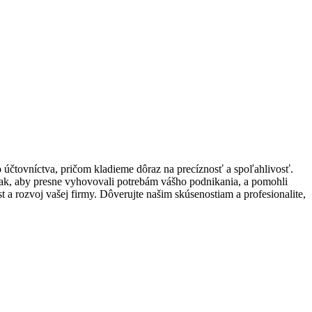
čtovníctva, pričom kladieme dôraz na precíznosť a spoľahlivosť.
tak, aby presne vyhovovali potrebám vášho podnikania, a pomohli
t a rozvoj vašej firmy. Dôverujte našim skúsenostiam a profesionalite,