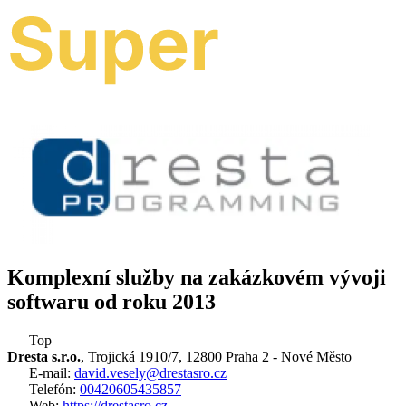
Komplexní služby na zakázkovém vývoji
softwaru od roku 2013
Top
Dresta s.r.o.
, Trojická 1910/7, 12800 Praha 2 - Nové Město
E-mail:
david.vesely@drestasro.cz
Telefón:
00420605435857
Web:
https://drestasro.cz